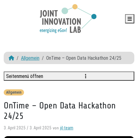
Me
Allgemein
OnTime – Open Data Hackathon 24/25‬
Seitenmenü öffnen
Allgemein
OnTime – Open Data Hackathon
24/25‬
3. April 2025
3. April 2025
jil-team
/
von