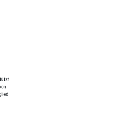
tützt
von
lied